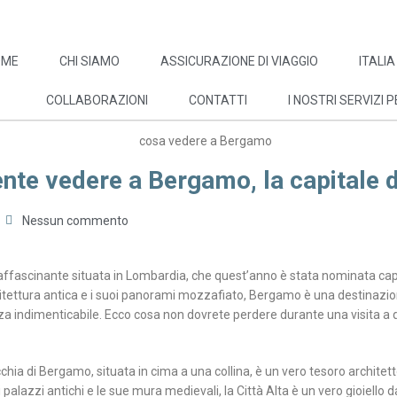
OME
CHI SIAMO
ASSICURAZIONE DI VIAGGIO
ITALIA
COLLABORAZIONI
CONTATTI
I NOSTRI SERVIZI P
te vedere a Bergamo, la capitale d
Nessun commento
ffascinante situata in Lombardia, che quest’anno è stata nominata capi
itettura antica e i suoi panorami mozzafiato, Bergamo è una destinazion
za indimenticabile. Ecco cosa non dovrete perdere durante una visita a
ecchia di Bergamo, situata in cima a una collina, è un vero tesoro architet
i palazzi antichi e le sue mura medievali, la Città Alta è un vero gioiello d