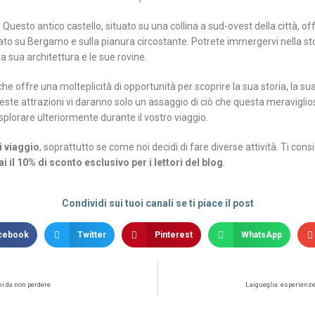
: Questo antico castello, situato su una collina a sud-ovest della città, of
 su Bergamo e sulla pianura circostante. Potrete immergervi nella stor
la sua architettura e le sue rovine.
e offre una molteplicità di opportunità per scoprire la sua storia, la sua
ste attrazioni vi daranno solo un assaggio di ciò che questa meravigliosa
plorare ulteriormente durante il vostro viaggio.
i viaggio
, soprattutto se come noi decidi di fare diverse attività. Ti con
ai il 10% di sconto esclusivo per i lettori del blog
.
Condividi sui tuoi canali se ti piace il post
cebook
Twitter
Pinterest
WhatsApp
hi da non perdere
Laigueglia: esperienze 