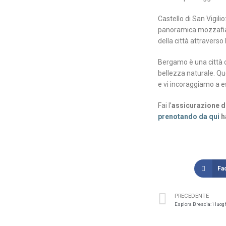
Castello di San Vigilio
panoramica mozzafiato
della città attraverso 
Bergamo è una città ch
bellezza naturale. Que
e vi incoraggiamo a es
Fai l’
assicurazione d
prenotando da qui
h
Fa
PRECEDENTE
Esplora Brescia: i luog