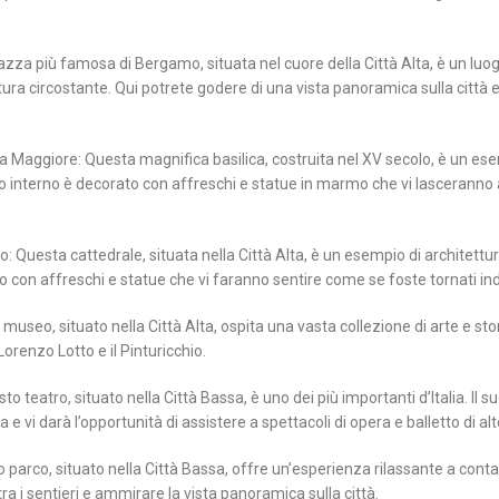
zza più famosa di Bergamo, situata nel cuore della Città Alta, è un luogo
ura circostante. Qui potrete godere di una vista panoramica sulla città e
ia Maggiore: Questa magnifica basilica, costruita nel XV secolo, è un ese
uo interno è decorato con affreschi e statue in marmo che vi lasceranno
 Questa cattedrale, situata nella Città Alta, è un esempio di architettur
o con affreschi e statue che vi faranno sentire come se foste tornati in
useo, situato nella Città Alta, ospita una vasta collezione di arte e stori
Lorenzo Lotto e il Pinturicchio.
o teatro, situato nella Città Bassa, è uno dei più importanti d’Italia. Il su
e vi darà l’opportunità di assistere a spettacoli di opera e balletto di alto
o parco, situato nella Città Bassa, offre un’esperienza rilassante a conta
a i sentieri e ammirare la vista panoramica sulla città.