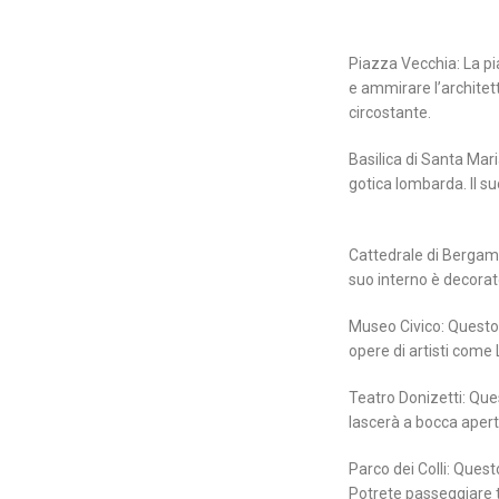
Piazza Vecchia: La pia
e ammirare l’architett
circostante.
Basilica di Santa Mar
gotica lombarda. Il s
Cattedrale di Bergamo:
suo interno è decorat
Museo Civico: Questo m
opere di artisti come 
Teatro Donizetti: Quest
lascerà a bocca aperta 
Parco dei Colli: Quest
Potrete passeggiare tr