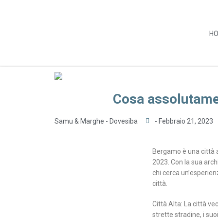
H
Cosa assolutamen
Samu & Marghe - Dovesiba
-
Febbraio 21, 2023
Bergamo è una città a
2023. Con la sua arch
chi cerca un’esperien
città.
Città Alta: La città v
strette stradine, i suo