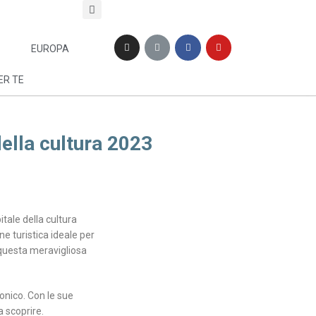
EUROPA
ER TE
ella cultura 2023
tale della cultura
e turistica ideale per
 questa meravigliosa
tonico. Con le sue
a scoprire.