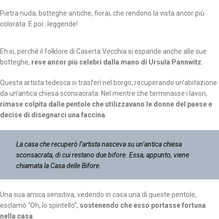
Pietra nuda, botteghe antiche, fiorai, che rendono la vista ancor più
colorata. E poi…leggende!
Eh si, perché il folklore di Caserta Vecchia si espande anche alle sue
botteghe,
rese ancor più celebri dalla mano di Ursula Pannwitz
.
Questa artista tedesca si trasferì nel borgo, recuperando un’abitazione
da un’antica chiesa sconsacrata. Nel mentre che terminasse i lavori,
rimase colpita dalle pentole che utilizzavano le donne del paese e
decise di disegnarci una faccina
.
La casa che recuperò l’artista nasceva su un’antica chiesa
sconsacrata, di cui restano due bifore. Essa, appunto, viene
chiamata la Casa delle Bifore.
Una sua amica sensitiva, vedendo in casa una di queste pentole,
esclamò “Oh, lo spiritello”,
sostenendo che esso portasse fortuna
nella casa
.