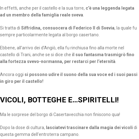
In effetti, anche per il castello e la sua torre,
c’è una leggenda legata
ad un membro della famiglia reale sveva
.
Si tratta di
Siffridina, consuocera di Federico II di Svevia
, la quale fu
sempre particolarmente legata al borgo casertano.
Ebbene, all’arrivo dei d’Angiò, ella fu rinchiusa fino alla morte nel
castello di Trani, anche se si dice che
il suo fantasma trasmigrò fino
alla fortezza svevo-normanna, per restarci per l’eternità
.
Ancora oggi
si possono udire il suono della sua voce ed i suoi passi
in giro per il castello!
VICOLI, BOTTEGHE E…SPIRITELLI!
Ma le sorprese del borgo di Casertavecchia non finiscono qua!
Dopo la dose di cultura,
lasciatevi trascinare dalla magia dei vicoli
di
questa gemma dell’entroterra campano.