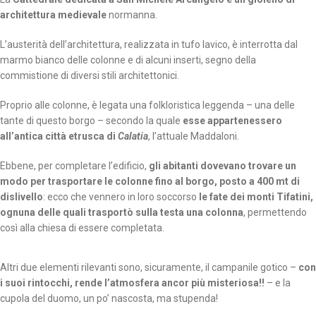
architettura medievale
normanna.
L’austerità dell’architettura, realizzata in tufo lavico, è interrotta dal
marmo bianco delle colonne e di alcuni inserti, segno della
commistione di diversi stili architettonici.
Proprio alle colonne, è legata una folkloristica leggenda – una delle
tante di questo borgo – secondo la quale
esse appartenessero
all’antica città etrusca di
Calatia
, l’attuale Maddaloni.
Ebbene, per completare l’edificio,
gli abitanti dovevano trovare un
modo per trasportare le colonne fino al borgo, posto a 400 mt di
dislivello
: ecco che vennero in loro soccorso
le fate dei monti Tifatini,
ognuna delle quali trasportò sulla testa una colonna
, permettendo
così alla chiesa di essere completata.
Altri due elementi rilevanti sono, sicuramente, il campanile gotico –
con
i suoi rintocchi, rende l’atmosfera ancor più misteriosa!!
– e la
cupola del duomo, un po’ nascosta, ma stupenda!