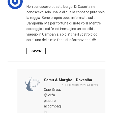
Non conoscevo questo borgo. Di Caserta ne
conoscevo solo una, e di quella conosco pure solo
la reggia. Sono proprio poco informata sulla
Campania. Ma per fortuna ci siete voi!!!! Mentre
sorseggio il caffe’ ed immagino un possibile
viaggio in Campania, so gia’ che il vostro blog
sara’ una delle mie fonti di informazione! 🙂
RISPONDI
Samu & Marghe - Dovesiba
7 SETTEMBRE 2020 AT 08:59
Ciao Silvia,
🙂 ci fa
piacere
accompagnarti
in