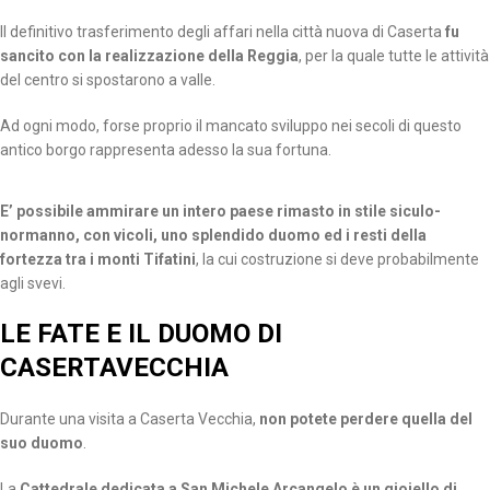
Il definitivo trasferimento degli affari nella città nuova di Caserta
fu
sancito con la realizzazione della Reggia
, per la quale tutte le attività
del centro si spostarono a valle.
Ad ogni modo, forse proprio il mancato sviluppo nei secoli di questo
antico borgo rappresenta adesso la sua fortuna.
E’ possibile ammirare un intero paese rimasto in stile siculo-
normanno, con vicoli, uno splendido duomo ed i resti della
fortezza tra i monti Tifatini
, la cui costruzione si deve probabilmente
agli svevi.
LE FATE E IL DUOMO DI
CASERTAVECCHIA
Durante una visita a Caserta Vecchia,
non potete perdere quella del
suo duomo
.
La
Cattedrale dedicata a San Michele Arcangelo è un gioiello di