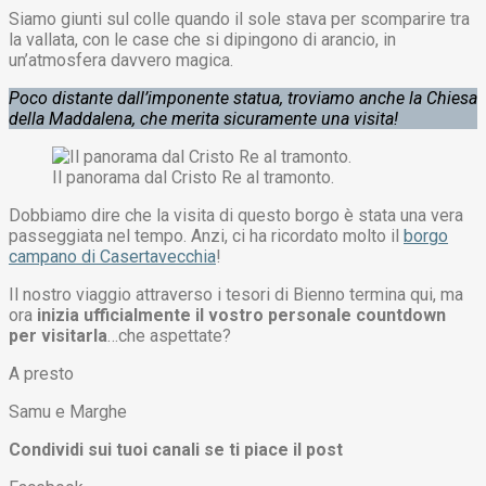
Siamo giunti sul colle quando il sole stava per scomparire tra
la vallata, con le case che si dipingono di arancio, in
un’atmosfera davvero magica.
Poco distante dall’imponente statua, troviamo anche la Chiesa
della Maddalena, che merita sicuramente una visita!
Il panorama dal Cristo Re al tramonto.
Dobbiamo dire che la visita di questo borgo è stata una vera
passeggiata nel tempo. Anzi, ci ha ricordato molto il
borgo
campano di Casertavecchia
!
Il nostro viaggio attraverso i tesori di Bienno termina qui, ma
ora
inizia ufficialmente il vostro personale countdown
per visitarla
…che aspettate?
A presto
Samu e Marghe
Condividi sui tuoi canali se ti piace il post