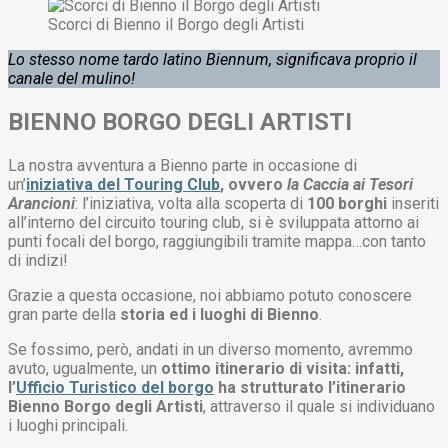
Scorci di Bienno il Borgo degli Artisti
Lo stesso nome tardo latino Biennum, significava proprio il
canale del mulino!
BIENNO BORGO DEGLI ARTISTI
La nostra avventura a Bienno parte in occasione di
un’
iniziativa del Touring Club
, ovvero
la Caccia ai Tesori
Arancioni
: l’iniziativa, volta alla scoperta di
100 borghi
inseriti
all’interno del circuito touring club, si è sviluppata attorno ai
punti focali del borgo, raggiungibili tramite mappa…con tanto
di indizi!
Grazie a questa occasione, noi abbiamo potuto conoscere
gran parte della
storia ed i luoghi di Bienno
.
Se fossimo, però, andati in un diverso momento, avremmo
avuto, ugualmente, un
ottimo itinerario di visita: infatti,
l’
Ufficio Turistico del borgo
ha strutturato l’itinerario
Bienno Borgo degli Artisti
, attraverso il quale si individuano
i luoghi principali.