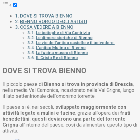
DOVE SI TROVA BIENNO
BIENNO BORGO DEGLI ARTISTI
COSA VEDERE A BIENNO
Le botteghe di Via Contrizio
Le dimore storiche di Bienno
Le vie dell’antico castello e il belvedere.
L’antico Mulino di Bienno
La fucina museo di Bienno
IL Cristo Re di Bienno
DOVE SI TROVA BIENNO
Il piccolo paese di
Bienno si trova in provincia di Brescia
,
nella media Val Camonica, incastonato nella Val Grigna, lungo
il lato settentrionale dell’omonimo torrente.
Il paese si è, nei secoli,
sviluppato maggiormente con
attività legate a mulini e fucine
, grazie all’opera dei
frati
benedettini: questi deviarono una parte del torrente
Grigna
all’interno del paese, così da alimentare questo tipo di
attività.