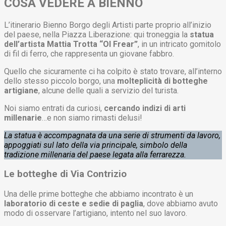
COSA VEDERE A BIENNO
L’itinerario Bienno Borgo degli Artisti parte proprio all’inizio
del paese, nella Piazza Liberazione: qui troneggia la
statua
dell’artista Mattia Trotta “Ol Frear”
, in un intricato gomitolo
di fil di ferro, che rappresenta un giovane fabbro.
Quello che sicuramente ci ha colpito è stato trovare, all’interno
dello stesso piccolo borgo, una
molteplicità di botteghe
artigiane
, alcune delle quali a servizio del turista.
Noi siamo entrati da curiosi,
cercando indizi di arti
millenarie
…e non siamo rimasti delusi!
La statua è accompagnata da una serie di strumenti da lavoro,
appoggiati sul lato della via principale, simbolo della
tradizione millenaria del paese legata alla ferrarezza.
Le botteghe di Via Contrizio
Una delle prime botteghe che abbiamo incontrato è un
laboratorio di ceste e sedie di paglia
, dove abbiamo avuto
modo di osservare l’artigiano, intento nel suo lavoro.