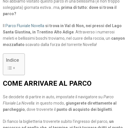
Noi abbiamo visitato questo parco in una bellissima (e non troppo
soleggiata) giornata estiva…ma,
prima di tutto: dove si trova il
parco?
Il
Parco Fluviale Novella
si trova in Val di Non, nei pressi del Lago
Santa Giustina, in Trentino Alto Adige
. Attraverso i numerosi
meleti e bellissimi boschi troviamo, nel cuore della roccia, un
canyon
mozzafiato
scavato dalla forza del torrente Novella!
Indice
COME ARRIVARE AL PARCO
Se decidete di partire in auto, impostate il navigatore su
Parco
Fluviale La Novella
: in questo modo,
giungerete direttamente al
parcheggio
, dove troverete il
punto di acquisto dei biglietti
.
Di fianco la biglietteria troverete subito l’ingresso del parco,
un
percorso ad anello che, al termine, vi farà tornare dritti al punto