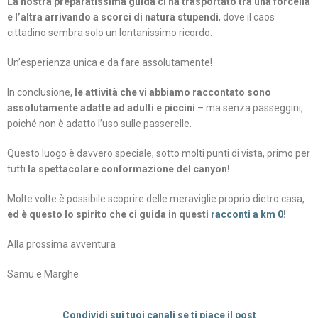
La nostra preparatissima guida ci ha trasportato tra una forcella
e l’altra arrivando a scorci di natura stupendi
, dove il caos
cittadino sembra solo un lontanissimo ricordo.
Un’esperienza unica e da fare assolutamente!
In conclusione,
le attività che vi abbiamo raccontato sono
assolutamente adatte ad adulti e piccini
– ma senza passeggini,
poiché non è adatto l’uso sulle passerelle.
Questo luogo è davvero speciale, sotto molti punti di vista, primo per
tutti
la spettacolare conformazione del canyon!
Molte volte è possibile scoprire delle meraviglie proprio dietro casa,
ed è questo lo spirito che ci guida in questi
racconti a km 0
!
Alla prossima avventura
Samu e Marghe
Condividi sui tuoi canali se ti piace il post