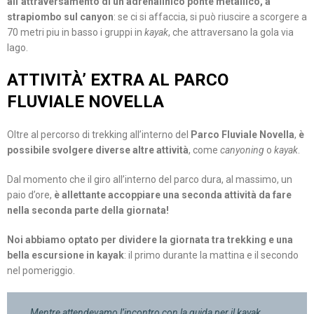
all’attraversamento di un adrenalinico ponte metallico, a
strapiombo sul canyon
: se ci si affaccia, si può riuscire a scorgere a
70 metri piu in basso i gruppi in
kayak
, che attraversano la gola via
lago.
ATTIVITÀ’ EXTRA AL PARCO
FLUVIALE NOVELLA
Oltre al percorso di trekking all’interno del
Parco Fluviale Novella
,
è
possibile svolgere diverse altre attività
, come
canyoning
o
kayak
.
Dal momento che il giro all’interno del parco dura, al massimo, un
paio d’ore,
è allettante accoppiare una seconda attività da fare
nella seconda parte della giornata!
Noi abbiamo optato per dividere la giornata tra trekking e una
bella escursione in kayak
: il primo durante la mattina e il secondo
nel pomeriggio.
Mentre attendevamo l’incontro con la guida per il kayak,