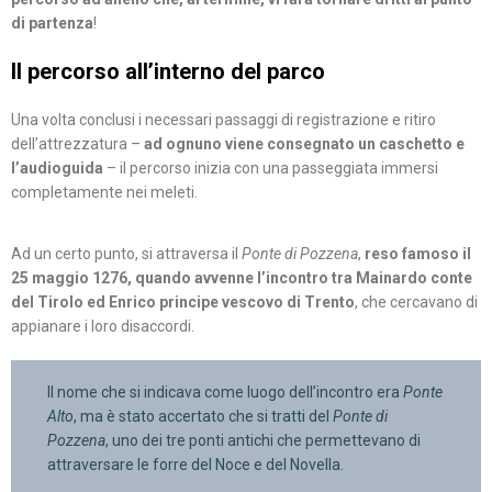
di partenza
!
Il percorso all’interno del parco
Una volta conclusi i necessari passaggi di registrazione e ritiro
dell’attrezzatura –
ad ognuno viene consegnato un caschetto e
l’audioguida
– il percorso inizia con una passeggiata immersi
completamente nei meleti.
Ad un certo punto, si attraversa il
Ponte di Pozzena
,
reso famoso il
25 maggio 1276, quando avvenne l’incontro tra Mainardo conte
del Tirolo ed Enrico principe vescovo di Trento
, che cercavano di
appianare i loro disaccordi.
Il nome che si indicava come luogo dell’incontro era
Ponte
Alto
, ma è stato accertato che si tratti del
Ponte di
Pozzena
, uno dei tre ponti antichi che permettevano di
attraversare le forre del Noce e del Novella.