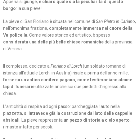
Appena si giunge,
è chiaro quale sia la peculiarità di questo
borgo
: la sua pieve!
La pieve di San Floriano è situata nel comune di
San Pietro in Cariano
,
nell’omonima frazione,
completamente immersa nel cuore della
Valpolicella
. Come valore storico ed artistico, è spesso
considerata una delle più belle chiese romaniche
della provincia
di Verona.
Il complesso, dedicato a
Floriano di Lorch
(un soldato romano di
istanza all’attuale Lorch, in Austria) risale a prima dell’anno mille,
forse su un antico cimitero pagano, come testimoniano alcune
lapidi funerarie
utilizzate anche sui due piedritti d’ingresso alla
chiesa.
L’antichità si respira ad ogni passo: parcheggiata l’auto nella
piazzetta,
si intravede già la costruzione dal lato delle cappelle
absidali
. La pieve rappresenta
un pezzo di storia a cielo aperto
,
rimasto intatto per secoli.