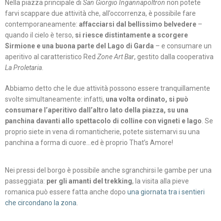
Nella piazza principale di
San Giorgio Ingannapoltron
non potete
farvi scappare due attività che, all’occorrenza, è possibile fare
contemporaneamente:
affacciarsi dal bellissimo belvedere
–
quando il cielo è terso,
si riesce distintamente a scorgere
Sirmione e una buona parte del Lago di Garda
– e consumare un
aperitivo al caratteristico Red
Zone Art Bar
, gestito dalla cooperativa
La Proletaria
.
Abbiamo detto che le due attività possono essere tranquillamente
svolte simultaneamente: infatti,
una volta ordinato, si può
consumare l’aperitivo dall’altro lato della piazza, su una
panchina davanti allo spettacolo di colline con vigneti e lago
. Se
proprio siete in vena di romanticherie, potete sistemarvi su una
panchina a forma di cuore…ed è proprio That’s Amore!
Nei pressi del borgo è possibile anche sgranchirsi le gambe per una
passeggiata:
per gli amanti del trekking
, la visita alla pieve
romanica può essere fatta anche dopo
una giornata tra i sentieri
che circondano la zona
.