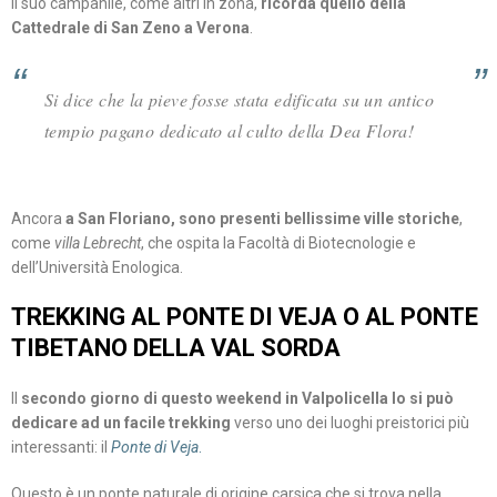
Il suo campanile, come altri in zona,
ricorda quello della
Cattedrale di San Zeno a Verona
.
Si dice che la pieve fosse stata edificata su un antico
tempio pagano dedicato al culto della Dea Flora!
Ancora
a San Floriano, sono presenti bellissime ville storiche
,
come
villa Lebrecht
, che ospita la Facoltà di Biotecnologie e
dell’Università Enologica.
TREKKING AL PONTE DI VEJA O AL PONTE
TIBETANO DELLA VAL SORDA
Il
secondo giorno di questo weekend in Valpolicella lo si può
dedicare ad un facile trekking
verso uno dei luoghi preistorici più
interessanti: il
Ponte di Veja
.
Questo è un ponte naturale di origine carsica che si trova nella