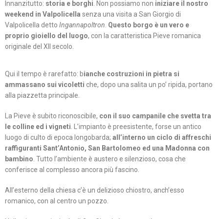
Innanzitutto:
storia e borghi
. Non possiamo non
iniziare il nostro
weekend in Valpolicella
senza una visita a San Giorgio di
Valpolicella detto
Ingannapoltron
.
Questo borgo è un vero e
proprio gioiello del luogo
, con la caratteristica Pieve romanica
originale del XII secolo.
Qui il tempo è rarefatto: b
ianche costruzioni in pietra si
ammassano sui vicoletti
che, dopo una salita un po’ ripida, portano
alla piazzetta principale.
La Pieve è subito riconoscibile,
con il suo campanile che svetta tra
le colline ed i vigneti
. L’impianto è preesistente, forse un antico
luogo di culto di epoca longobarda;
all’interno un ciclo di affreschi
raffiguranti Sant’Antonio, San Bartolomeo ed una Madonna con
bambino
. Tutto l’ambiente è austero e silenzioso, cosa che
conferisce al complesso ancora più fascino.
All’esterno della chiesa c’è un delizioso chiostro, anch’esso
romanico, con al centro un pozzo.