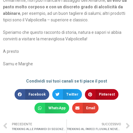
Ovviamente, non può mancare l’assaggio dell’
Amarone
,
un vino da
pasto molto corposo e con un discreto grado di alcolicità da
abbinare
, per esempio, ad un buon tagliere di salumi; altri prodotti
tipici sono il Valpolicella – superiore e classico.
Speriamo che questo racconto di storia, natura e sapori vi abbia
convinti a visitare la meravigliosa Valpolicella!
A presto
Samu e Marghe
Condividi sui tuoi canali se ti piace il post
Facebook
Twitter
Pinterest
WhatsApp
Email
PRECEDENTE
SUCCESSIVO
TREKKING ALLE PIRAMIDI DI SEGONZANO
TREKKING AL PARCO FLUVIALE NOVELLA