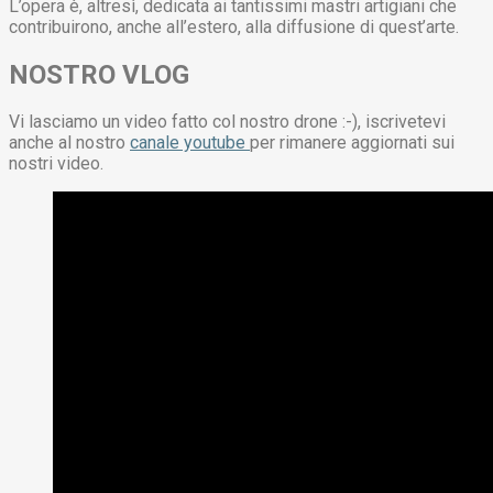
L’opera è, altresì, dedicata ai tantissimi mastri artigiani che
contribuirono, anche all’estero, alla diffusione di quest’arte.
NOSTRO VLOG
Vi lasciamo un video fatto col nostro drone :-), iscrivetevi
anche al nostro
canale youtube
per rimanere aggiornati sui
nostri video.