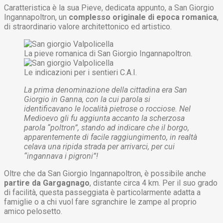
Caratteristica è la sua Pieve, dedicata appunto, a San Giorgio
Ingannapoltron, un
complesso originale di epoca romanica
,
di straordinario valore architettonico ed artistico.
La pieve romanica di San Giorgio Ingannapoltron.
Le indicazioni per i sentieri C.A.I.
La prima denominazione della cittadina era San
Giorgio in Ganna, con la cui parola si
identificavano le località pietrose o rocciose. Nel
Medioevo gli fu aggiunta accanto la scherzosa
parola “poltron”, stando ad indicare che il borgo,
apparentemente di facile raggiungimento, in realtà
celava una ripida strada per arrivarci, per cui
“ingannava i pigroni”!
Oltre che da San Giorgio Ingannapoltron, è possibile anche
partire da Gargagnago
, distante circa 4 km. Per il suo grado
di facilità, questa passeggiata è particolarmente adatta a
famiglie o a chi vuol fare sgranchire le zampe al proprio
amico pelosetto.