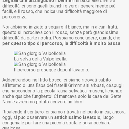
segnali che distinguono i sentieri
in base alle diverse
difficoltà: ci sono quelli bianchi e verdi, generalmente più
facili, e il rosso, che indica una difficoltà maggiore di
percorrenza.
Noi abbiamo iniziato a seguire il bianco, ma in alcuni tratti,
questo si incrociava con il rosso, senza però grandissime
difficoltà da parte nostra. Possiamo concludere, quindi, che
per questo tipo di percorso, la difficoltà è molto bassa
.
La selva della Valpolicella.
Il percorso prosegue dopo il lavatoio.
Addentrandoci nel fitto bosco, ci siamo ritrovati subito
all’interno di una fiaba dei fratelli Grimm: alti arbusti, cespugli
che nascondono la piccola fauna selvatica, muschi, licheni..e
anche qualche funghetto! Ci mancava solo la casa dei Sette
Nani e avremmo potuto scrivere un libro!
Risalendo il sentiero, ci siamo ritrovati nel punto in cui, ancora
oggi, si può osservare un
antichissimo lavatoio
, luogo
congeniale per fare una piccola sosta e sgranocchiare
qualcosa.