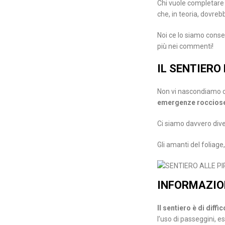
Chi vuole completare la
che, in teoria, dovre
Noi ce lo siamo conse
più nei commenti!
IL SENTIERO
Non vi nascondiamo c
emergenze rocciose s
Ci siamo davvero dive
Gli amanti del foliag
INFORMAZION
Il sentiero è di diff
l’uso di passeggini, e