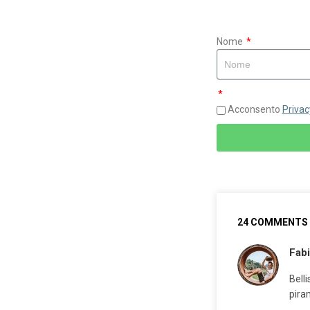
Nome
Acconsento
Privac
24 COMMENTS
Fab
Bell
piram