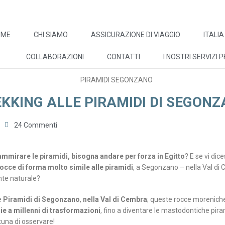
OME
CHI SIAMO
ASSICURAZIONE DI VIAGGIO
ITALIA
COLLABORAZIONI
CONTATTI
I NOSTRI SERVIZI P
KKING ALLE PIRAMIDI DI SEGON
24 Commenti
ammirare le piramidi, bisogna andare per forza in Egitto
? E se vi dic
occe di forma molto simile alle piramidi
, a Segonzano – nella Val di
te naturale?
e
Piramidi di Segonzano
,
nella Val di Cembra
; queste rocce morenich
ie a millenni di trasformazioni
, fino a diventare le mastodontiche piram
tuna di osservare!