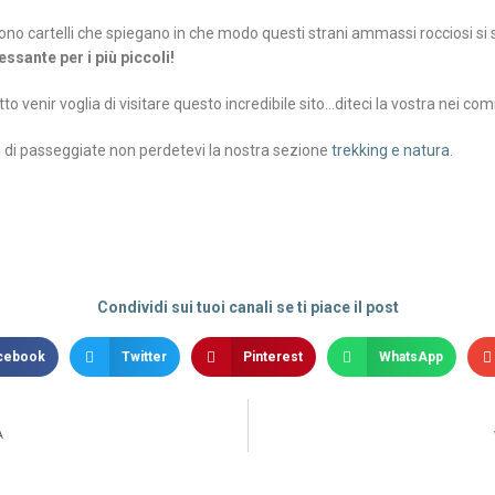
sono cartelli che spiegano in che modo questi strani ammassi rocciosi si
ssante per i più piccoli!
to venir voglia di visitare questo incredibile sito…diteci la vostra nei co
li di passeggiate non perdetevi la nostra sezione
trekking e natura
.
Condividi sui tuoi canali se ti piace il post
cebook
Twitter
Pinterest
WhatsApp
A