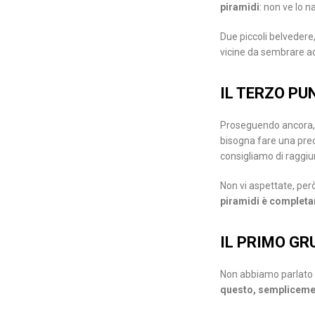
piramidi
: non ve lo 
Due piccoli belvedere
vicine da sembrare add
IL TERZO P
Proseguendo ancora, s
bisogna fare una pre
consigliamo di raggiu
Non vi aspettate, per
piramidi è completa
IL PRIMO GR
Non abbiamo parlato de
questo, semplicemen