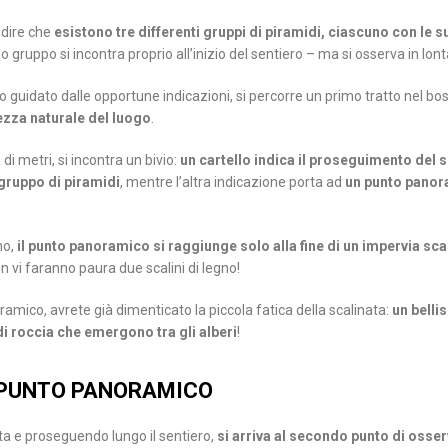
 dire che
esistono tre differenti gruppi di piramidi, ciascuno con le s
imo gruppo si incontra proprio all’inizio del sentiero – ma si osserva in lo
o guidato dalle opportune indicazioni, si percorre un primo tratto nel bo
ezza naturale del luogo
.
i metri, si incontra un bivio:
un cartello indica il proseguimento del s
gruppo di piramidi
, mentre l’altra indicazione porta ad
un punto panora
mo,
il punto panoramico si raggiunge solo alla fine di un impervia sca
on vi faranno paura due scalini di legno!
ramico, avrete già dimenticato la piccola fatica della scalinata:
un belli
di roccia che emergono tra gli alberi
!
 PUNTO PANORAMICO
a e proseguendo lungo il sentiero,
si arriva al secondo punto di osse