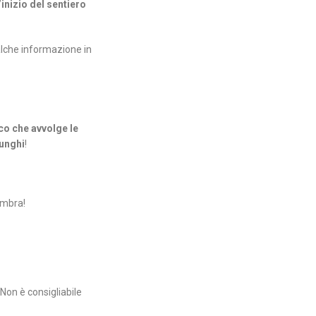
’inizio del sentiero
alche informazione in
co che avvolge le
funghi
!
embra!
 Non è consigliabile