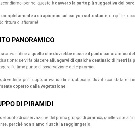
nascondiamo, per noi questo
è davvero la parte più suggestiva del per
,
completamente a strapiombo sul canyon sottostante
: da qui le ro
irittura di sfiorarle!
UNTO PANORAMICO
i arriva infine a
quello che dovrebbe essere il punto panoramico del
cisazione:
se vi fa piacere allungarvi di qualche centinaio di metri la
ngere l’ultimo punto di osservazione delle piramidi.
ò, di vederle: purtroppo, arrivando fin su, abbiamo dovuto constatare ch
mente coperto dalla vegetazione!
UPPO DI PIRAMIDI
l punto di osservazione del primo gruppo di piramidi, quelle viste all’ini
te, perché non siamo riusciti a raggiungerlo!