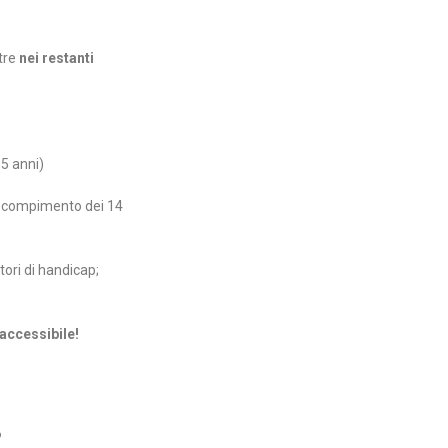
tre
nei restanti
65 anni)
al compimento dei 14
ori di handicap;
accessibile!
?