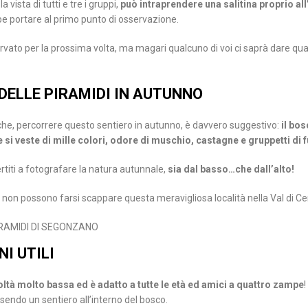
 vista di tutti e tre i gruppi,
può intraprendere una salitina proprio all
bbe portare al primo punto di osservazione.
rvato per la prossima volta, ma magari qualcuno di voi ci saprà dare qu
 DELLE PIRAMIDI IN AUTUNNO
he, percorrere questo sentiero in autunno, è davvero suggestivo:
il bos
i veste di mille colori, odore di muschio, castagne e gruppetti di 
rtiti a fotografare la natura autunnale,
sia dal basso…che dall’alto!
e, non possono farsi scappare questa meravigliosa località nella Val di C
I UTILI
icoltà molto bassa ed è adatto a tutte le età ed amici a quattro zampe
!
ssendo un sentiero all’interno del bosco.