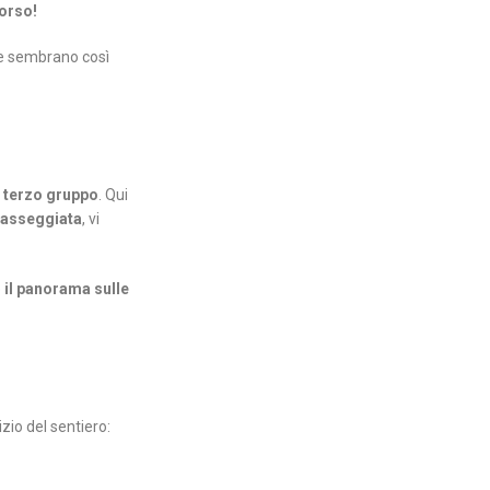
corso!
cce sembrano così
 terzo gruppo
. Qui
 passeggiata
, vi
e
il panorama sulle
zio del sentiero: