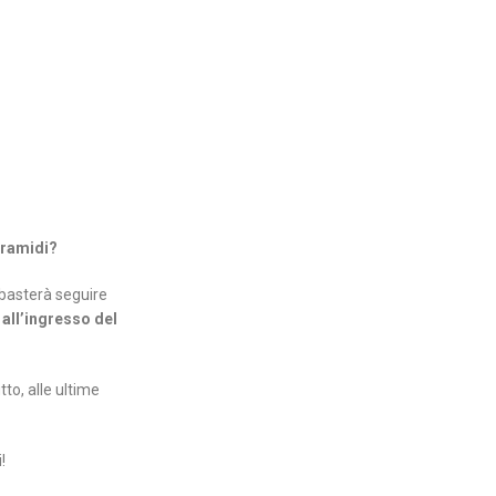
iramidi?
, basterà seguire
all’ingresso del
to, alle ultime
!