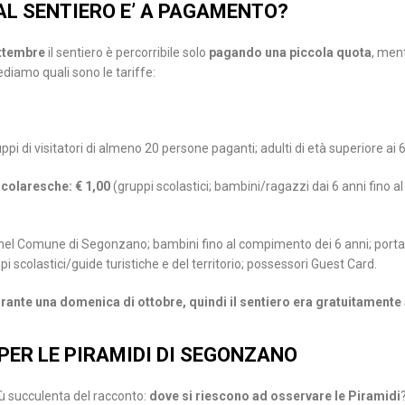
AL SENTIERO E’ A PAGAMENTO?
ettembre
il sentiero è percorribile solo
pagando una piccola quota
, men
ediamo quali sono le tariffe:
ppi di visitatori di almeno 20 persone paganti; adulti di età superiore ai 
scolaresche: € 1,00
(gruppi scolastici; bambini/ragazzi dai 6 anni fino 
 nel Comune di Segonzano; bambini fino al compimento dei 6 anni; portat
scolastici/guide turistiche e del territorio; possessori Guest Card.
urante una domenica di ottobre, quindi il sentiero era gratuitamente 
 PER LE PIRAMIDI DI SEGONZANO
ù succulenta del racconto:
dove si riescono ad osservare le Piramidi