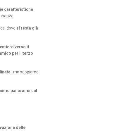
ue caratteristiche
ntananza.
sco, dove
si resta già
entiero verso il
mico per il terzo
linata
…ma sappiamo
ssimo panorama sul
rvazione delle