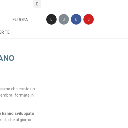
EUROPA
ER TE
ZANO
essimo che esiste un
 Cembra- formate in
e
hanno sviluppato
idi, che al giorno