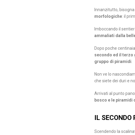
Innanzitutto, bisogna
morfologiche
: il pr
Imboccando il sentier
ammaliati dalla bell
Dopo poche centinaia d
secondo ed il terzo 
gruppo di piramidi
.
Non ve lo nascondia
che siete dei duri e n
Arrivati al punto pano
bosco e le piramidi 
IL SECONDO
Scendendo la scalinat