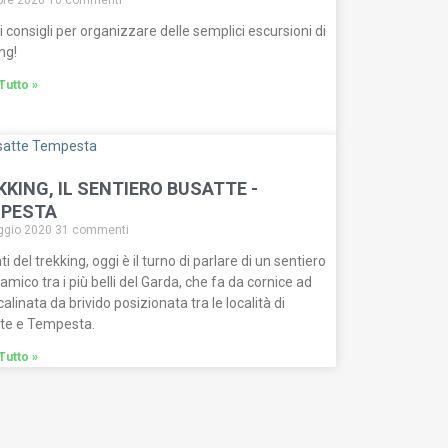
bre 2020
10 commenti
i consigli per organizzare delle semplici escursioni di
ng!
Tutto »
KKING, IL SENTIERO BUSATTE -
PESTA
ggio 2020
31 commenti
 del trekking, oggi è il turno di parlare di un sentiero
mico tra i più belli del Garda, che fa da cornice ad
alinata da brivido posizionata tra le località di
te e Tempesta.
Tutto »