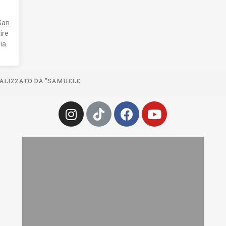
San
ire
ia.
 REALIZZATO DA "SAMUELE