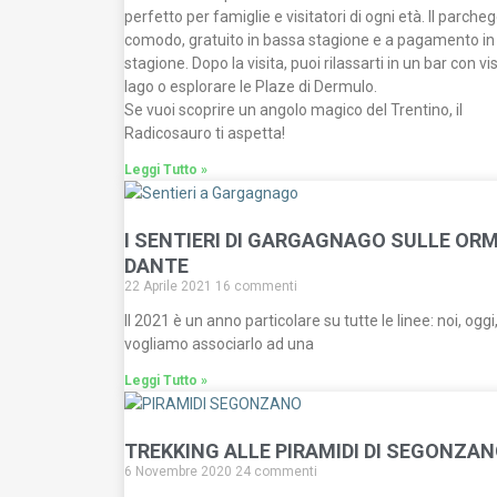
perfetto per famiglie e visitatori di ogni età. Il parche
comodo, gratuito in bassa stagione e a pagamento in 
stagione. Dopo la visita, puoi rilassarti in un bar con vi
lago o esplorare le Plaze di Dermulo.
Se vuoi scoprire un angolo magico del Trentino, il
Radicosauro ti aspetta!
Leggi Tutto »
I SENTIERI DI GARGAGNAGO SULLE ORM
DANTE
22 Aprile 2021
16 commenti
Il 2021 è un anno particolare su tutte le linee: noi, oggi
vogliamo associarlo ad una
Leggi Tutto »
TREKKING ALLE PIRAMIDI DI SEGONZA
6 Novembre 2020
24 commenti