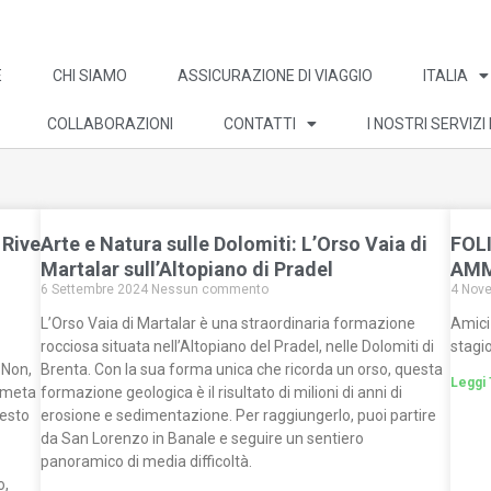
E
CHI SIAMO
ASSICURAZIONE DI VIAGGIO
ITALIA
COLLABORAZIONI
CONTATTI
I NOSTRI SERVIZI
 Rive
Arte e Natura sulle Dolomiti: L’Orso Vaia di
FOLI
Martalar sull’Altopiano di Pradel
AMM
6 Settembre 2024
Nessun commento
4 Nov
L’Orso Vaia di Martalar è una straordinaria formazione
Amici 
rocciosa situata nell’Altopiano del Pradel, nelle Dolomiti di
stagio
 Non,
Brenta. Con la sua forma unica che ricorda un orso, questa
Leggi 
a meta
formazione geologica è il risultato di milioni di anni di
uesto
erosione e sedimentazione. Per raggiungerlo, puoi partire
da San Lorenzo in Banale e seguire un sentiero
panoramico di media difficoltà.
o,