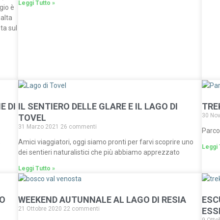
Leggi Tutto »
ggio è
alta
sta sul
E DI
IL SENTIERO DELLE GLARE E IL LAGO DI
TRE
30 No
TOVEL
31 Marzo 2021
26 commenti
Parco 
,
Amici viaggiatori, oggi siamo pronti per farvi scoprire uno
Leggi 
dei sentieri naturalistici che più abbiamo apprezzato
Leggi Tutto »
NO
WEEKEND AUTUNNALE AL LAGO DI RESIA
ESC
21 Ottobre 2020
22 commenti
ESS