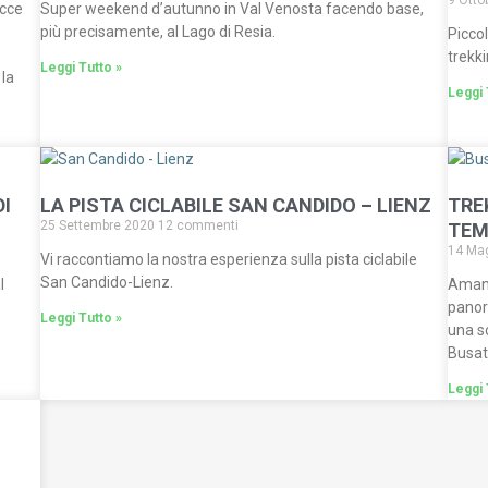
9 Otto
occe
Super weekend d’autunno in Val Venosta facendo base,
più precisamente, al Lago di Resia.
Piccol
trekki
Leggi Tutto »
 la
Leggi 
DI
LA PISTA CICLABILE SAN CANDIDO – LIENZ
TRE
25 Settembre 2020
12 commenti
TEM
14 Ma
Vi raccontiamo la nostra esperienza sulla pista ciclabile
San Candido-Lienz.
l
Amanti
panora
Leggi Tutto »
una sc
Busat
Leggi 