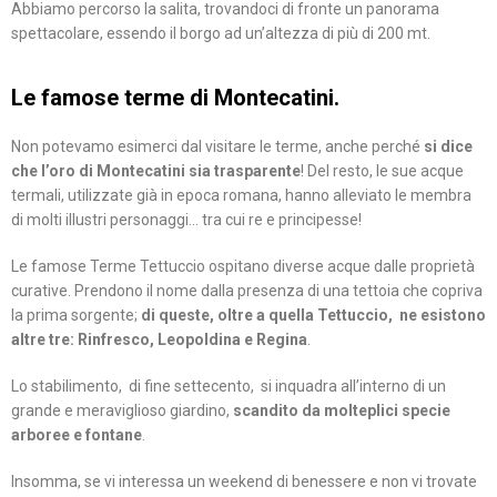
Abbiamo percorso la salita, trovandoci di fronte un panorama
spettacolare, essendo il borgo ad un’altezza di più di 200 mt.
Le famose terme di Montecatini.
Non potevamo esimerci dal visitare le terme, anche perché
si dice
che l’oro di Montecatini sia trasparente
! Del resto, le sue acque
termali, utilizzate già in epoca romana, hanno alleviato le membra
di molti illustri personaggi… tra cui re e principesse!⠀
Le famose Terme Tettuccio ospitano diverse acque dalle proprietà
curative. Prendono il nome dalla presenza di una tettoia che copriva
la prima sorgente;
di queste, oltre a quella Tettuccio, ne esistono
altre tre: Rinfresco, Leopoldina e Regina
.
Lo stabilimento, di fine settecento, si inquadra all’interno di un
grande e meraviglioso giardino,
scandito da molteplici specie
arboree e fontane
.
Insomma, se vi interessa un weekend di benessere e non vi trovate