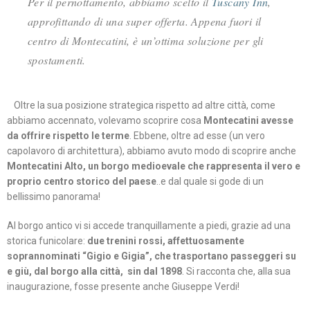
Per il pernottamento, abbiamo scelto il
Tuscany Inn
,
approfittando di una super offerta. Appena fuori il
centro di Montecatini, è un’ottima soluzione per gli
spostamenti.
⠀Oltre la sua posizione strategica rispetto ad altre città, come
abbiamo accennato, volevamo scoprire cosa
Montecatini avesse
da offrire rispetto le terme
. Ebbene, oltre ad esse (un vero
capolavoro di architettura), abbiamo avuto modo di scoprire anche
Montecatini Alto, un borgo medioevale che rappresenta il vero e
proprio centro storico del paese
..e dal quale si gode di un
bellissimo panorama!⠀
Al borgo antico vi si accede tranquillamente a piedi, grazie ad una
storica funicolare:
due trenini rossi, affettuosamente
soprannominati “Gigio e Gigia”, che trasportano passeggeri su
e giù, dal borgo alla città, sin dal 1898
. Si racconta che, alla sua
inaugurazione, fosse presente anche Giuseppe Verdi!