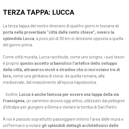
TERZA TAPPA: LUCCA
La terza tappa del nostro itinerario di quattro giorni in toscana
ci
porta nella proverbiale “città dalle cento chiese”, ovvero la
splendida Lucca
, a poco più di 30 km in direzione opposta a quella
del giorno prima.⠀
Come città murata, Lucca racchiude, come uno scrigno, i suoi tesori:
è proprio
questo assetto urbanistico l’artefice dello sviluppo
della città, attraverso vicoli e stradine che si incrociano tra di
loro,
come una gimkana di storia: da quella romana, alla
medioevale; dal rinascimento all’epoca napoleonica.⠀
⠀Inoltre,
Lucca è anche famosa per essere una tappa della via
Francigena
, un cammino ancora oggi attivo, utilizzato dai pellegrini
d’oltralpe per giungere a Roma e visitare la tomba di San Pietro.
A noi è piaciuto soprattutto passeggiare intorno l’area delle mura e
soffermarci a notare
gli splendidi dettagli architettonici delle