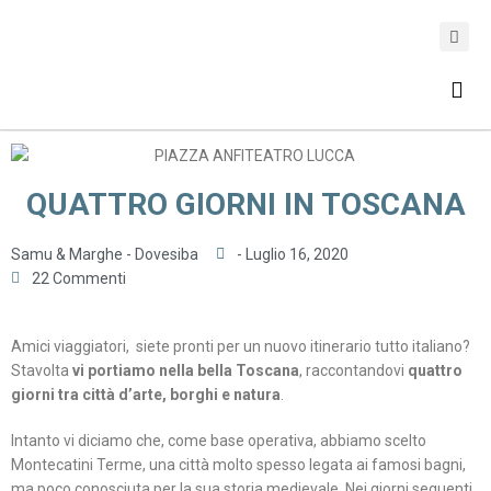
ASSICURAZIONE DI VIAGGIO
QUATTRO GIORNI IN TOSCANA
Samu & Marghe - Dovesiba
-
Luglio 16, 2020
22 Commenti
Amici viaggiatori, siete pronti per un nuovo itinerario tutto italiano?
Stavolta
vi portiamo nella bella Toscana
, raccontandovi
quattro
giorni tra città d’arte, borghi e natura
.
Intanto vi diciamo che, come base operativa, abbiamo scelto
Montecatini Terme, una città molto spesso legata ai famosi bagni,
ma poco conosciuta per la sua storia medievale. Nei giorni seguenti,