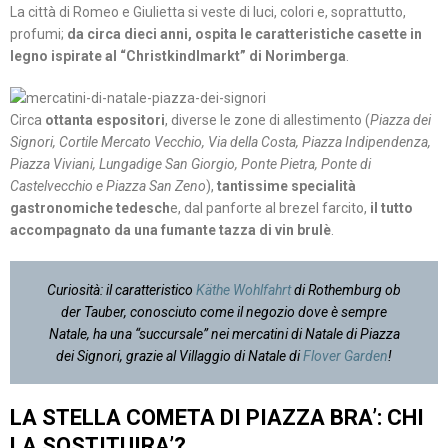
La città di Romeo e Giulietta si veste di luci, colori e, soprattutto,
profumi;
da circa dieci anni,
ospita le caratteristiche casette in
legno ispirate al “Christkindlmarkt” di Norimberga
.
Circa
ottanta espositori
, diverse le zone di allestimento (
Piazza dei
Signori, Cortile Mercato Vecchio, Via della Costa, Piazza Indipendenza,
Piazza Viviani, Lungadige San Giorgio, Ponte Pietra, Ponte di
Castelvecchio e Piazza San Zeno
),
tantissime specialità
gastronomiche tedesch
e, dal panforte al brezel farcito,
il tutto
accompagnato da una fumante tazza di vin brulè
.
Curiosità: il caratteristico
Käthe Wohlfahrt
di Rothemburg ob
der Tauber, conosciuto come il negozio dove è sempre
Natale, ha una “succursale” nei mercatini di Natale di Piazza
dei Signori, grazie al Villaggio di Natale di
Flover Garden
!
LA STELLA COMETA DI PIAZZA BRA’
:
CHI
LA SOSTITUIRA’?