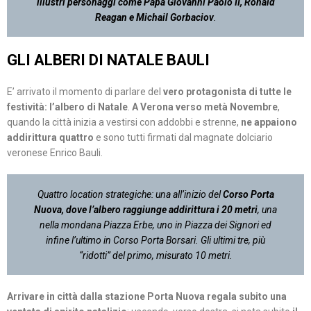
illustri personaggi come Papa Giovanni Paolo II, Ronald
Reagan e Michail Gorbaciov
.
GLI ALBERI DI NATALE BAULI
E’ arrivato il momento di parlare del
vero protagonista di tutte le
festività: l’albero di Natale
.
A Verona verso metà Novembre
,
quando la città inizia a vestirsi con addobbi e strenne,
ne appaiono
addirittura quattro
e sono tutti firmati dal magnate dolciario
veronese Enrico Bauli.
Quattro location strategiche: una all’inizio del
Corso Porta
Nuova, dove l’albero raggiunge addirittura i 20 metri
, una
nella mondana Piazza Erbe, uno in Piazza dei Signori ed
infine l’ultimo in Corso Porta Borsari. Gli ultimi tre, più
“ridotti” del primo, misurato 10 metri.
Arrivare in città dalla stazione Porta Nuova regala subito una