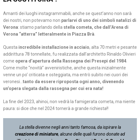
Amanti dei luoghi instagrammabili, anche se quest’anno non sarà
dei nostri, non potevamo non
parlarvi di uno dei simboli natalizi di
Verona
: stiamo parlando della
stella cometa, che dall’Arena di
Verona “atterra” letteralmente in Piazza Brà
.
Questa
incredibile installazione in acciaio
, alta 70 metri e pesante
addirittura 78 tonnellate, fu realizzata dall’architetto Rinaldo Olivieri
come
opera d’apertura della Rassegna dei Presepi del 1984
.
Come molte “novità” avveniristiche, anche questa inizialmente
venne un po’ criticata e osteggiata, ma entrò subito nei cuori dei
veronesi…
tanto da essere riproposta ogni anno, divenendo
un’opera slegata dalla rassegna per cui era nata!
La fine del 2023, ahinoi, non vedrà la famigerata cometa, ma niente
paura: si dice che nel 2024 tornerà a grande richiesta!!
La stella divenne negli anni tanto famosa, da ispirare la
creazione di miniature
, alcune delle quali furono donate ad