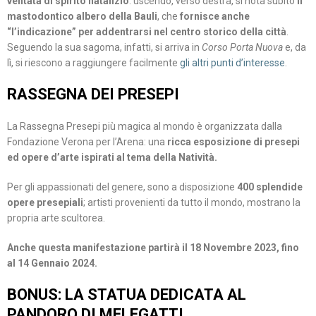
ventata di spirito natalizio
: uscendo, verso destra, si nota subito
il
mastodontico albero della Bauli
, che
fornisce anche
“l’indicazione” per addentrarsi nel centro storico della città
.
Seguendo la sua sagoma, infatti, si arriva in
Corso Porta Nuova
e, da
lì, si riescono a raggiungere facilmente
gli altri punti d’interesse
.
RASSEGNA DEI PRESEPI
La Rassegna Presepi più magica al mondo è organizzata dalla
Fondazione Verona per l’Arena: una
ricca esposizione di presepi
ed opere d’arte ispirati al tema della Natività.
Per gli appassionati del genere, sono a disposizione
400 splendide
opere presepiali
; artisti provenienti da tutto il mondo, mostrano la
propria arte scultorea.
Anche questa manifestazione partirà il 18 Novembre 2023, fino
al 14 Gennaio 2024.
BONUS: LA STATUA DEDICATA AL
PANDORO DI MELEGATTI