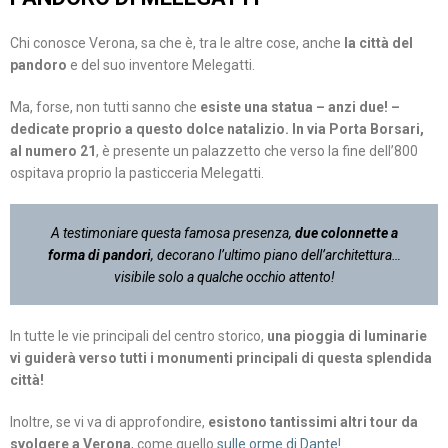
Chi conosce Verona, sa che è, tra le altre cose, anche
la città del
pandoro
e del suo inventore Melegatti.
Ma, forse, non tutti sanno che
esiste una statua – anzi due! –
dedicate proprio a questo dolce natalizio. In via Porta Borsari,
al numero 21
, è presente un palazzetto che verso la fine dell’800
ospitava proprio la pasticceria Melegatti.
A testimoniare questa famosa presenza,
due colonnette a
forma di pandori
, decorano l’ultimo piano dell’architettura…
visibile solo a qualche occhio attento!
In tutte le vie principali del centro storico,
una pioggia di luminarie
vi guiderà verso tutti i monumenti principali di questa splendida
città!
Inoltre, se vi va di approfondire,
esistono tantissimi altri tour da
svolgere a Verona
, come quello
sulle orme di Dante
!