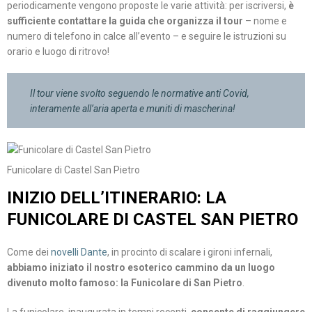
periodicamente vengono proposte le varie attività: per iscriversi,
è
sufficiente contattare la guida che organizza il tour
– nome e
numero di telefono in calce all’evento – e seguire le istruzioni su
orario e luogo di ritrovo!
Il tour viene svolto seguendo le normative anti Covid,
interamente all’aria aperta e muniti di mascherina!
Funicolare di Castel San Pietro
INIZIO DELL’ITINERARIO: LA
FUNICOLARE DI CASTEL SAN PIETRO
Come dei
novelli Dante
, in procinto di scalare i gironi infernali,
abbiamo iniziato il nostro esoterico cammino da un luogo
divenuto molto famoso: la Funicolare di San Pietro
.