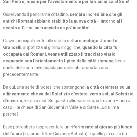
San Pietro, ideale per l’avvistamento e per la vicinanza al Sole!
Osservando il panorama cittadino,
sembra incredibile che gli
antichi Romani abbiano stabilito la nuova città – intorno al I
secolo a.C.- su un tracciato un po’ insolito
!
Grazie principalmente allo studio dell’
archeologo Umberto
Grancelli
, si ipotizza al giorno d’oggi che,
quando la città fu
occupata dai Romani, venne utilizzato il tracciato viario
seguendo non l’orientamento tipico delle città romane
, bensì
quello delle primitive popolazioni che abitarono la zona
precedentemente.
Da qui, una serie di ipotesi che sostengono
la città orientata su un
allineamento che va dal Solstizio d’estate, verso est, al Solstizio
d’inverno
, verso ovest. Su questo allineamento, si trovano – non a
caso – le chiese di San Giovanni in Valle e di Santa Lucia…ma
perchè?
Esse potrebbero rappresentare un
riferimento al giorno più lungo
dell’anno
(il giorno di San Giovanni Battista) e quello più corto (la