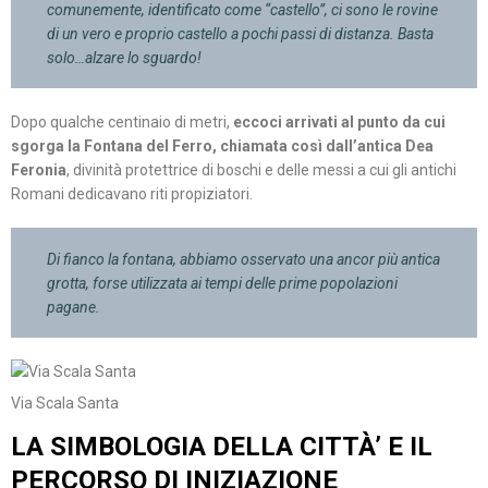
comunemente, identificato come “castello”, ci sono le rovine
di un vero e proprio castello a pochi passi di distanza. Basta
solo…alzare lo sguardo!
Dopo qualche centinaio di metri,
eccoci arrivati al punto da cui
sgorga la Fontana del Ferro, chiamata così dall’antica Dea
Feronia
, divinità protettrice di boschi e delle messi a cui gli antichi
Romani dedicavano riti propiziatori.
Di fianco la fontana, abbiamo osservato una ancor più antica
grotta, forse utilizzata ai tempi delle prime popolazioni
pagane.
Via Scala Santa
LA SIMBOLOGIA DELLA CITTÀ’ E IL
PERCORSO DI INIZIAZIONE