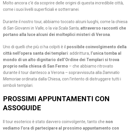
Molto ancora c’è da scoprire delle origini di questa incredibile città,
come i suoi livelli superficiali e sotterranei.
Durante il nostro tour, abbiamo toccato alcuni luoghi, come la chiesa
di
San Giovanni in Valle
, o la
via Scala Santa
,
attraverso racconti che
portano alla luce alcuni dei molteplici misteri di Verona
.
Uno di quelli che più ci ha colpiti è il
possibile coinvolgimento della
città nell’opera santa dei templari
: addirittura,
l’unica tomba al
mondo di un alto dignitario dell’Ordine dei Templari si trova
proprio nella chiesa di San Fermo
– che abbiamo ritrovato
durante il tour dantesco a Verona – sopravvissuta alla
Damnatio
Memoriae
ordinata dalla Chiesa, con l’intento di distruggere tutti i
simboli templari.
PROSSIMI APPUNTAMENTI CON
ASSOGUIDE
Il tour esoterico è stato davvero coinvolgente, tanto che
non
vediamo l’ora di partecipare al prossimo appuntamento con