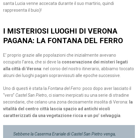
santa Lucia venne accecata durante il suo martirio, quindi
rappresenta il buio)!
I MISTERIOSI LUOGHI DI VERONA
PAGANA: LA FONTANA DEL FERRO
E’ proprio grazie alle popolazioni che inizialmente avevano
occupato l’area, che si deve la
conservazione dei misteri legati
alla città di Verona
: nel corso del nostro itinerario, abbiamo toccato
alcuni dei luoghi pagani sopravvissuti alle epoche successive.
Uno di questi è stata la
Fontana del Ferro
: poco dopo aver lasciato il
“vero”
Castel San Pietro
, ci siamo inerpicati su una serie di stradine
secondarie, che celano una zona decisamente insolita di Verona:
la
vitalità del centro città lascia spazio ad antichi vicoli
caratterizzati da una vegetazione ricca e un po’ selvaggia
.
Sebbene la Caserma Erariale di Castel San Pietro venga,