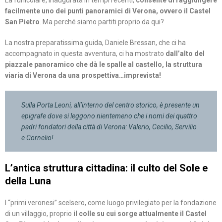
La funicolare, inaugurata in tempi recenti,
consente di raggiungere
facilmente uno dei punti panoramici di Verona, ovvero il Castel
San Pietro
. Ma perché siamo partiti proprio da qui?
La nostra preparatissima guida, Daniele Bressan, che ci ha
accompagnato in questa avventura, ci ha mostrato
dall’alto del
piazzale panoramico che dà le spalle al castello, la struttura
viaria di Verona da una prospettiva…imprevista!
Sulla Porta Leoni, all’interno del centro storico, è presente un
epigrafe dove si leggono nientemeno che i nomi dei quattro
padri fondatori della città di Verona: Valerio, Cecilio, Servilio
e Cornelio!
L’antica struttura cittadina: il culto del Sole e
della Luna
I “primi veronesi” scelsero, come luogo privilegiato per la fondazione
di un villaggio, proprio
il colle su cui sorge attualmente il Castel