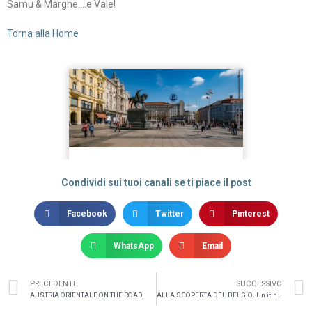
Samu & Marghe….e Vale!
Torna alla Home
Condividi sui tuoi canali se ti piace il post
Facebook
Twitter
Pinterest
WhatsApp
Email
PRECEDENTE
SUCCESSIVO
AUSTRIA ORIENTALE ON THE ROAD
ALLA SCOPERTA DEL BELGIO. Un itinerario di quattro giorni.