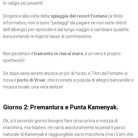
le valigie più pesanti!
Dirigetevi alla volta della
spiaggia del resort Fontane
(a titolo
informativo, non ci sono “pedaggi” da pagare se non siete clienti
dell’albergo) per riprendervi dal lungo viaggio e cambiare qualche
kuna
evitando le ingenti tasse di commissione.
Non perdetevi il
tramonto in riva al mare
, è un vero e proprio
spettacolo!
Se dopo cena avrete ancora un po’ di forze, a 7 km da Fontane si
trova il
porto di Vrsar
, che in estate si popola di allegre bancarelle e
musica locale, una vera delizia!
Giorno 2: Premantura e Punta Kamenyak.
Ok, sì il secondo giorno bisogna fare circa un’ora e mezza di
macchina, ma fidatevi, ne varrà assolutamente la pena! Il parco
naturale di
Kamenyak
è raggiungibile sia in macchina (ma i 5 km che