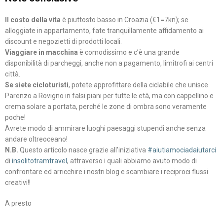
Il costo della vita
è piuttosto basso in Croazia (€1=7kn); se
alloggiate in appartamento, fate tranquillamente affidamento ai
discount e negozietti di prodotti locali.
Viaggiare in macchina
è comodissimo e c’è una grande
disponibilità di parcheggi, anche non a pagamento, limitrofi ai centri
città.
Se siete cicloturisti
, potete approfittare della ciclabile che unisce
Parenzo a Rovigno in falsi piani per tutte le età, ma con cappellino e
crema solare a portata, perché le zone di ombra sono veramente
poche!
Avrete modo di ammirare luoghi paesaggi stupendi anche senza
andare oltreoceano!
N.B.
Questo articolo nasce grazie all’iniziativa
#aiutiamociadaiutarci
di
insolitotramtravel
, attraverso i quali abbiamo avuto modo di
confrontare ed arricchire i nostri blog e scambiare i reciproci flussi
creativi!!
A presto