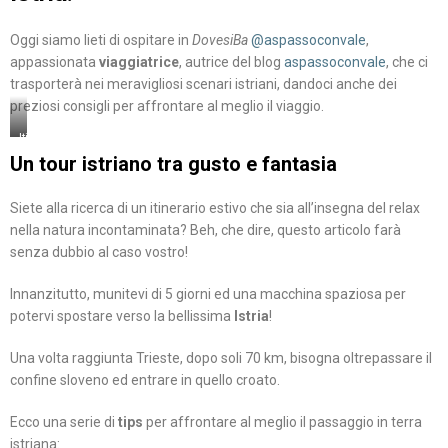
Oggi siamo lieti di ospitare in
DovesiBa
@aspassoconvale
,
appassionata
viaggiatrice
, autrice del blog
aspassoconvale
, che ci
trasporterà nei meravigliosi scenari istriani, dandoci anche dei
preziosi consigli per affrontare al meglio il viaggio.
Itinerario
Un tour istriano tra gusto e fantasia
Siete alla ricerca di un itinerario estivo che sia all’insegna del relax
nella natura incontaminata? Beh, che dire, questo articolo farà
senza dubbio al caso vostro!
Innanzitutto, munitevi di 5 giorni ed una macchina spaziosa per
potervi spostare verso la bellissima
Istria
!
Una volta raggiunta Trieste, dopo soli 70 km, bisogna oltrepassare il
confine sloveno ed entrare in quello croato.
Ecco una serie di
tips
per affrontare al meglio il passaggio in terra
istriana: