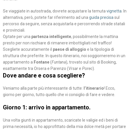
Se viaggiate in autostrada, dovrete acquistare la temuta
vignetta
. In
alternativa, però, potete far riferimento ad una
guida precisa
sul
percorso da seguire, senza acquistarla e percorrendo strade statali
e provinciali.
Optate per una
partenza intelligente
, possibilmente la mattina
presto per non rischiare di rimanere imbottigliati nel traffico!
Scegliete accuratamente il
paese di alloggio
e la tipologia di
struttura che preferite. In questo itinerario, noi soggiorneremo in un
appartamento a
Fontane
(
Funtana
), trovato sul sito di Booking,
esattamente tra Orsera e Parenzo (
Vrsar
e
Porec
).
Dove andare e cosa scegliere?
Veniamo alla parte più interessante di tutte:
l’itinerario
! Ecco,
giorno per giorno, tutto quello che vi consiglio di fare e vedere.
Giorno 1: arrivo in appartamento.
Una volta giunti in appartamento, scaricate le valigie ed i beni di
prima necessità, io ho approfittato della mia dolce metà per portare