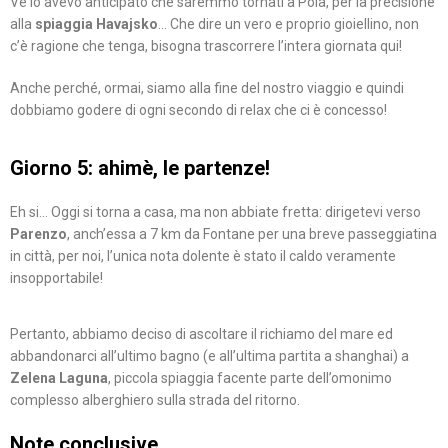
Ve lo avevo anticipato che saremmo tornati a Pola, per la precisione
alla
spiaggia Havajsko
… Che dire un vero e proprio gioiellino, non
c’è ragione che tenga, bisogna trascorrere l’intera giornata qui!
Anche perché, ormai, siamo alla fine del nostro viaggio e quindi
dobbiamo godere di ogni secondo di relax che ci è concesso!
Giorno 5: ahimè, le partenze!
Eh si… Oggi si torna a casa, ma non abbiate fretta: dirigetevi verso
Parenzo
, anch’essa a 7 km da Fontane per una breve passeggiatina
in città, per noi, l’unica nota dolente è stato il caldo veramente
insopportabile!
Pertanto, abbiamo deciso di ascoltare il richiamo del mare ed
abbandonarci all’ultimo bagno (e all’ultima partita a shanghai) a
Zelena Laguna
, piccola spiaggia facente parte dell’omonimo
complesso alberghiero sulla strada del ritorno.
Note conclusive