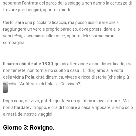
separano l’entrata del parco dalla spiaggia non danno la certezza di
trovare parcheggio), oppure a piedi.
Certo, sarà una piccola faticaccia, ma posso assicurare che si
raggiungerà un vero e proprio paradiso, dove potersi dare allo
snorkeling
, escursioni sulle rocce, oppure deliziosi pic-nic in
compagnia.
Il parco chiude alle 18:30
, quindi attenzione a non dimenticarlo, ma
non temete, non torniamo subito a casa… Ci dirigiamo alla volta
della vicina
Pola
, città dinamica, vivace e ricca di storia (che sia più
vecchio l’Anfiteatro di Pola o il Colosseo?)
Arena
di
Dopo cena, se vi va, potete gustarvi un gelatino in riva al mare…Ma
Pola
non attardatevi troppo, è ora di tornare a casa a riposare, siamo solo
a metà del nostro viaggio!
Giorno 3: Rovigno.