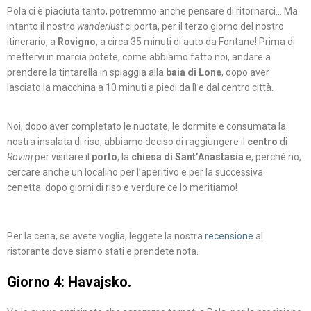
Pola ci è piaciuta tanto, potremmo anche pensare di ritornarci… Ma
intanto il nostro
wanderlust
ci porta, per il terzo giorno del nostro
itinerario, a
Rovigno
, a circa 35 minuti di auto da Fontane! Prima di
mettervi in marcia potete, come abbiamo fatto noi, andare a
prendere la tintarella in spiaggia alla
baia di Lone
, dopo aver
lasciato la macchina a 10 minuti a piedi da lì e dal centro città.
Noi, dopo aver completato le nuotate, le dormite e consumata la
nostra insalata di riso, abbiamo deciso di raggiungere il
centro
di
Rovinj
per visitare il
porto
, la
chiesa di Sant’Anastasia
e, perché no,
cercare anche un localino per l’aperitivo e per la successiva
cenetta..dopo giorni di riso e verdure ce lo meritiamo!
Per la cena, se avete voglia, leggete la nostra
recensione
al
ristorante dove siamo stati e prendete nota.
Giorno 4: Havajsko.